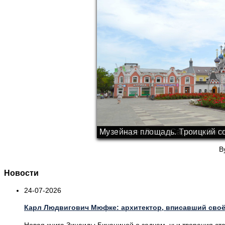
Мост через Волгу Саратов-Энге
Музейная площадь. Троицкий с
B
Новости
24-07-2026
Карл Людвигович Мюфке: архитектор, вписавший своё
Новая книга Зинаиды Бичаниной о зодчем, чьи творения ста