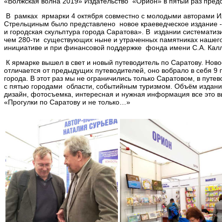
«Волжская волна 2019» Издательство «Орион» в пятый раз пред
В рамках ярмарки 4 октября совместно с молодыми авторами И
Стрельциным было представлено новое краеведческое издание -
и городская скульптура города Саратова». В издании системати
чем 280-ти существующих ныне и утраченных памятниках нашего
инициативе и при финансовой поддержке фонда имени С.А. Калл
К ярмарке вышел в свет и новый путеводитель по Саратову. Ново
отличается от предыдущих путеводителей, оно вобрало в себя 9 
города. В этот раз мы не ограничились только Саратовом, в путе
с пятью городами области, событийным туризмом. Объём издани
дизайн, фотосъемка, интересная и нужная информация все это в
«Прогулки по Саратову и не только…»