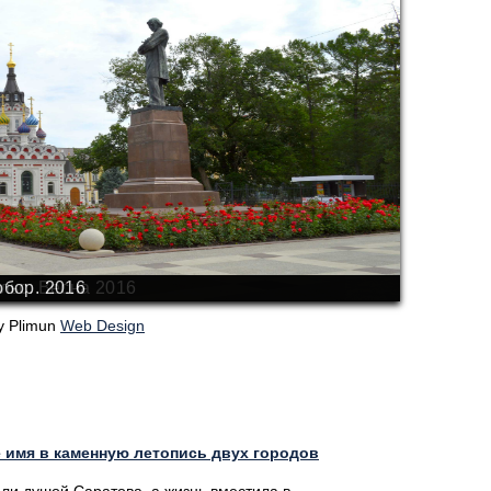
льс. Весна 2016
обор. 2016
y Plimun
Web Design
 имя в каменную летопись двух городов
ли душой Саратова, а жизнь вместила в...