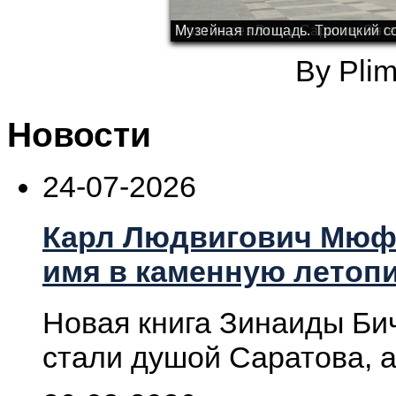
Мост через Волгу Саратов-Энге
Музейная площадь. Троицкий с
By Pli
Новости
24-07-2026
Карл Людвигович Мюфк
имя в каменную летопи
Новая книга Зинаиды Бич
стали душой Саратова, а